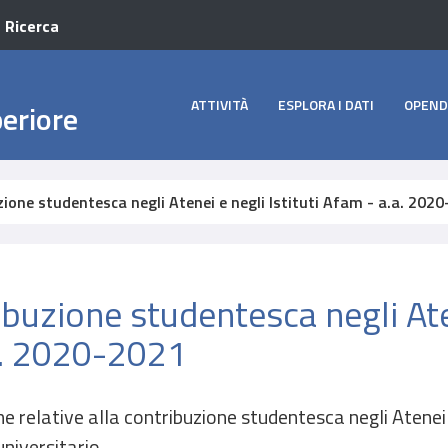
a Ricerca
ATTIVITÀ
ESPLORA I DATI
OPEND
periore
ione studentesca negli Atenei e negli Istituti Afam - a.a. 202
ibuzione studentesca negli Ate
.a. 2020-2021
he relative alla contribuzione studentesca negli Atenei e
 universitario.