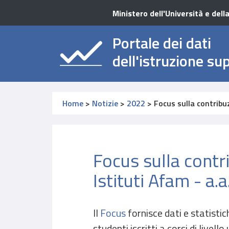
Ministero dell'Università e dell
Portale dei dati
dell'istruzione su
Home
>
Notizie
>
2022
>
Focus sulla contribuz
Focus sulla contr
Istituti Afam - a
Il
Focus
fornisce dati e statistic
studenti iscritti a corsi di livello