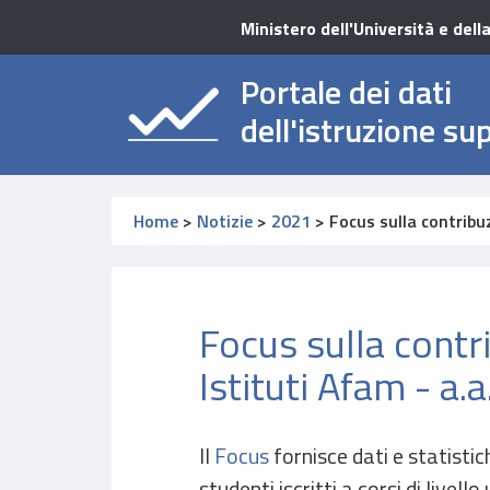
Ministero dell'Università e dell
Portale dei dati
dell'istruzione su
Home
>
Notizie
>
2021
>
Focus sulla contribuz
Focus sulla contr
Istituti Afam - a
Il
Focus
fornisce dati e statistic
studenti iscritti a corsi di livello