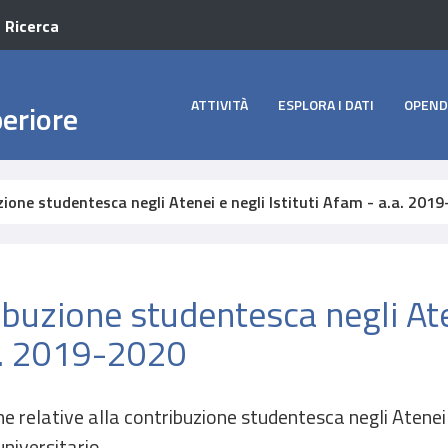
a Ricerca
ATTIVITÀ
ESPLORA I DATI
OPEND
periore
ione studentesca negli Atenei e negli Istituti Afam - a.a. 201
ibuzione studentesca negli Ate
.a. 2019-2020
he relative alla contribuzione studentesca negli Atenei e
 universitario.