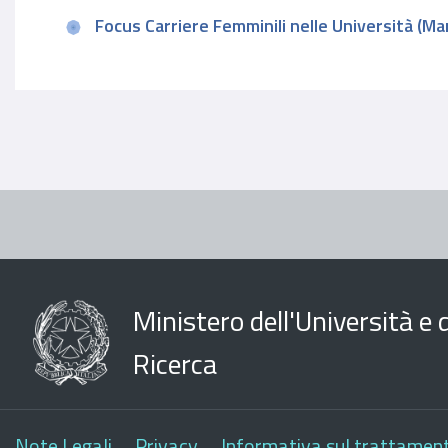
Focus Carriere Femminili nelle Università (M
Ministero dell'Università e d
Ricerca
Note Legali
Privacy
Informativa sul trattament