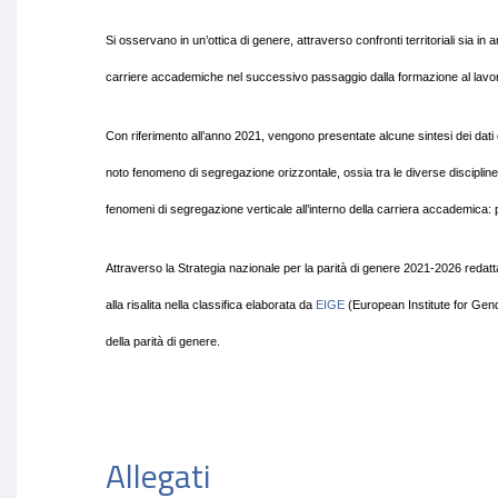
Si osservano in un’ottica di genere, attraverso confronti territoriali sia in 
carriere accademiche nel successivo passaggio dalla formazione al lavo
Con riferimento all’anno 2021, vengono presentate alcune sintesi dei dati
noto fenomeno di segregazione orizzontale,
ossia tra le diverse discipl
fenomeni di segregazione verticale
all’interno della carriera accademica: p
Attraverso la Strategia nazionale per la parità di genere 2021-2026 redatta
alla risalita nella classifica elaborata da
EIGE
(European Institute for Gen
della parità di genere
.
Allegati