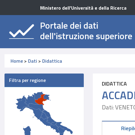
Ministero dell'Università e della Ricerca
Portale dei dati
dell'istruzione superiore
Home
>
Dati
>
Didattica
Filtra per regione
DIDATTICA
ACCADE
Dati: VENET
Riepi