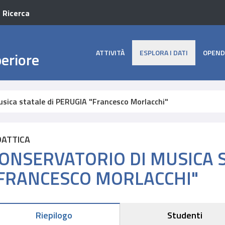
a Ricerca
ATTIVITÀ
ESPLORA I DATI
OPEND
periore
usica statale di PERUGIA "Francesco Morlacchi"
DATTICA
ONSERVATORIO DI MUSICA S
FRANCESCO MORLACCHI"
Riepilogo
Studenti