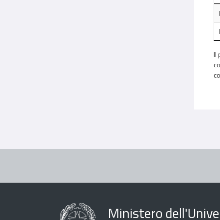
Il
co
co
Ministero dell'Univer