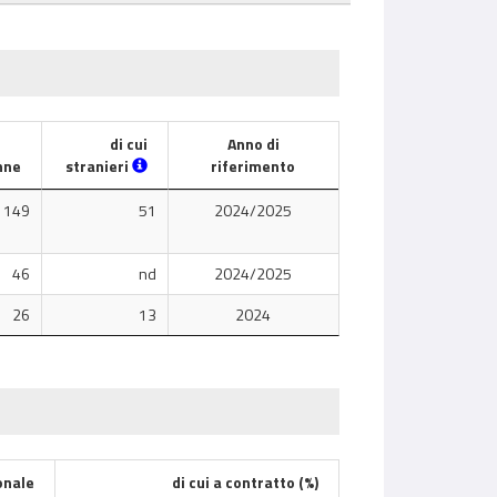
di cui
Anno di
nne
stranieri
riferimento
149
51
2024/2025
46
nd
2024/2025
26
13
2024
onale
di cui a contratto (%)