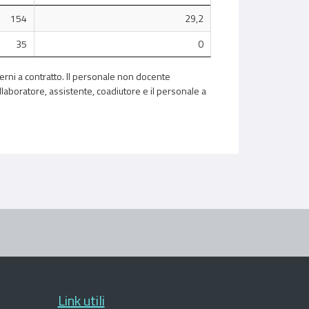
154
29,2
35
0
terni a contratto. Il personale non docente
llaboratore, assistente, coadiutore e il personale a
Link utili