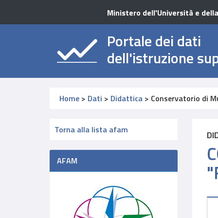
Ministero dell'Università e dell
Portale dei dati
dell'istruzione su
Home
>
Dati
>
Didattica
>
Conservatorio di M
Torna alla lista afam
DI
C
AFAM
"