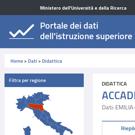
Ministero dell'Università e della Ricerca
Portale dei dati
dell'istruzione superiore
Home
>
Dati
>
Didattica
Filtra per regione
DIDATTICA
ACCADE
Dati: EMIL
Riepi