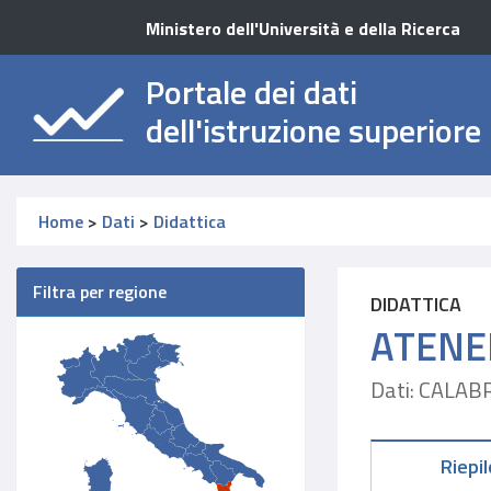
Ministero dell'Università e della Ricerca
Portale dei dati
dell'istruzione superiore
Home
>
Dati
>
Didattica
Filtra per regione
DIDATTICA
ATENE
Dati: CALAB
Riepi