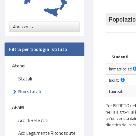
Popolazio
Abruzzo
Filtra per tipologia istituto
Studenti
Atenei
Immatricolati
Statali
Iscritti
Non statali
Laureati
Per ISCRITTO nell
AFAM
nell’a.a. t/t+1: s
un’università ital
Acc. di Belle Arti
didattica del cors
Acc. Legalmente Riconosciute