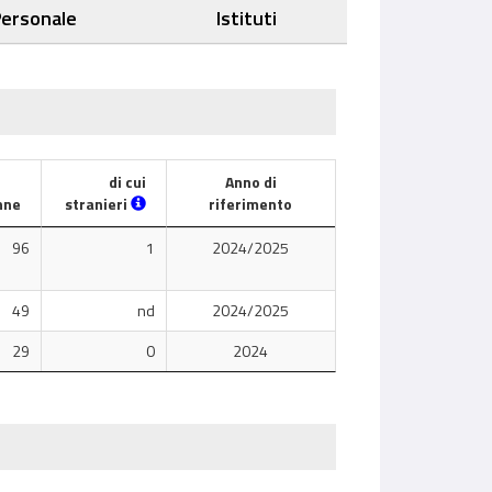
ersonale
Istituti
di cui
Anno di
nne
stranieri
riferimento
96
1
2024/2025
49
nd
2024/2025
29
0
2024