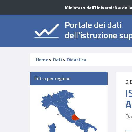
Ministero dell'Università e dell
Portale dei dati
dell'istruzione su
Home
>
Dati
>
Didattica
Filtra per regione
DI
I
A
Da