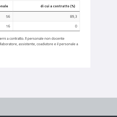
onale
di cui a contratto (%)
56
89,3
16
0
terni a contratto. Il personale non docente
llaboratore, assistente, coadiutore e il personale a