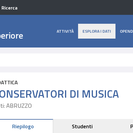
a Ricerca
ATTIVITÀ
ESPLORA I DATI
OPEND
periore
DATTICA
ONSERVATORI DI MUSICA
ti: ABRUZZO
Riepilogo
Studenti
P