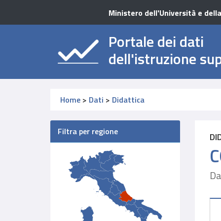
Ministero dell'Università e dell
Portale dei dati
dell'istruzione su
Home
>
Dati
>
Didattica
Filtra per regione
DI
C
Da