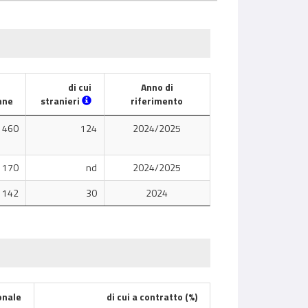
di cui
Anno di
nne
stranieri
riferimento
460
124
2024/2025
170
nd
2024/2025
142
30
2024
onale
di cui a contratto (%)