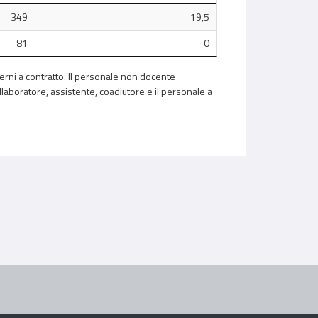
349
19,5
81
0
terni a contratto. Il personale non docente
llaboratore, assistente, coadiutore e il personale a